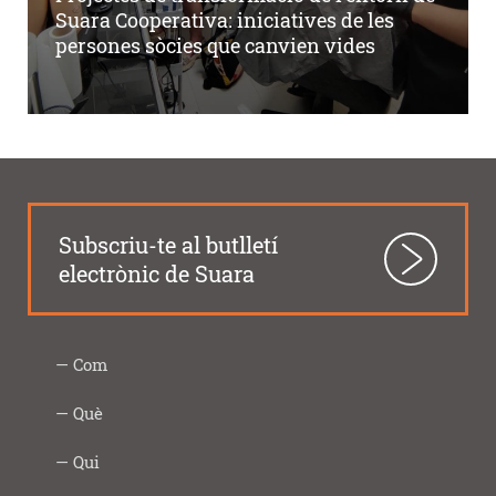
Suara Cooperativa: iniciatives de les
persones sòcies que canvien vides
Subscriu-te al butlletí
electrònic de Suara
Com
Intercooperació
Proximitat
Innovació
Responsabilitat
Transparència
Com
Imprescindibles
Què
|
social
ho
Social
fem
Infància
Gent
Ocupació
Acció
Empresa
Què
Formació
Qui
Digital
i
gran
i
social
saludable
fem