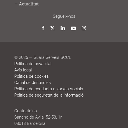
Lab
joves
treball
Model
Model
Sistema
Històries
Borsa
Persones
Actualitat
cooperatiu
de
de
de
de
que
participació
gestió
vida
treball
decideixen
Noticies
Blog
Premis
Agenda
Memòries
Segueix-nos
i
de
reconeixements
sostenibilitat
Twitter
Facebook
LinkedIn
YouTube
Instagram
© 2026 — Suara Serveis SCCL
Política de privacitat
Avís legal
Política de cookies
Canal de denúncies
Política de conducta a xarxes socials
Política de seguretat de la informació
Contacta'ns
Sancho de Ávila, 52-58, 1r
08018 Barcelona