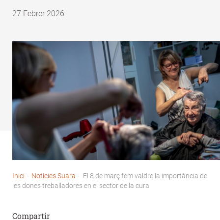
27 Febrer 2026
Inici
-
Notícies Suara
-
El 8 de març fem valdre la importància de
Fil
les dones treballadores en el sector de la cura
d'Ariadna
Compartir