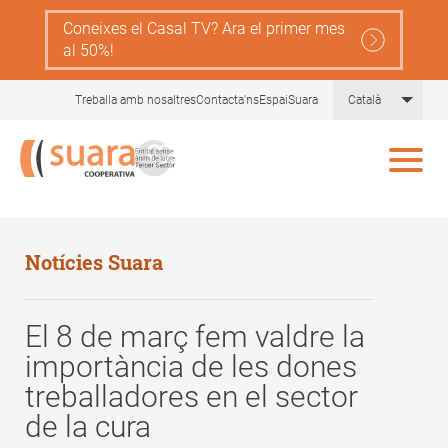
Skip
Coneixes el Casal TV? Ara el primer mes
to
al 50%!
main
content
List 
Treballa amb nosaltres
Contacta'ns
EspaiSuara
Català
Notícies Suara
El 8 de març fem valdre la
importància de les dones
treballadores en el sector
de la cura