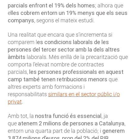
parcials enfront el 19% dels homes
; alhora que
e
lles cobrem entorn un 19% menys que els seus
companys
, segons el mateix estudi.
Una realitat que encara que s’incrementa si
comparem l
es condicions laborals de les
persones del tercer sector amb la dels altres
àmbits
laborals. Més enllà de la precarització que
comporta l’elevat nombre de contractes
parcials,
les persones professionals en aquest
camp també tenen retribucions menors
que
altres experts amb formacions i
responsabilitats
similars en el sector públic i/o
privat
.
Amb tot, la
nostra funció és essencial
, ja
que
atenem 2 milions de persones a Catalunya
,
entorn una quarta part de la població; i
generem
3.874 milions d’euros, prop del 2% del PIB,