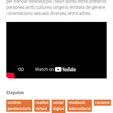
per trencar estereotipis i teixir ponts entre diferents
persones amb cultures, orígens, entitats de gènere
i orientacions sexuals diverses, entre altres.
Etiquetes
centres
realitat
social
mediació
racisme
penitenciaris
virtual
digital
intercultural