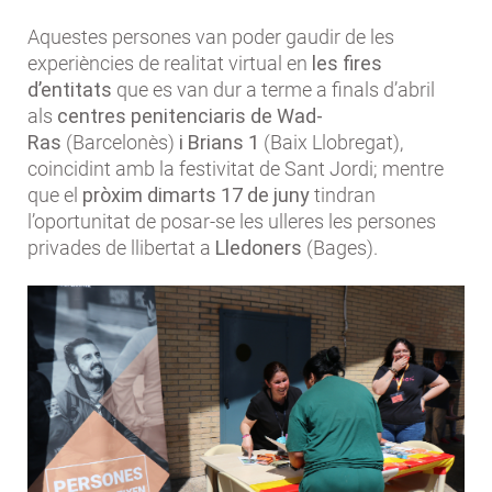
Aquestes persones van poder gaudir de les
experiències de realitat virtual en
les fires
d’entitats
que es van dur a terme a finals d’abril
als
centres penitenciaris de Wad-
Ras
(Barcelonès)
i Brians 1
(Baix Llobregat),
coincidint amb la festivitat de Sant Jordi; mentre
que el
pròxim dimarts 17 de juny
tindran
l’oportunitat de posar-se les ulleres les persones
privades de llibertat a
Lledoners
(Bages).