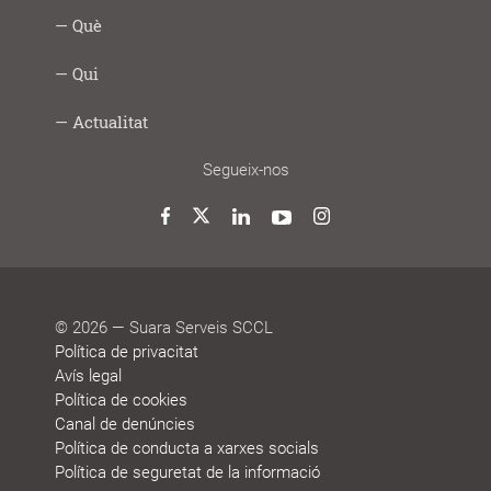
Intercooperació
Proximitat
Innovació
Responsabilitat
Transparència
Com
Imprescindibles
Què
|
social
ho
Social
fem
Infància
Gent
Ocupació
Acció
Empresa
Què
Formació
Qui
Digital
i
gran
i
social
saludable
fem
Lab
joves
treball
Model
Model
Sistema
Històries
Borsa
Persones
Actualitat
cooperatiu
de
de
de
de
que
participació
gestió
vida
treball
decideixen
Noticies
Blog
Premis
Agenda
Memòries
Segueix-nos
i
de
reconeixements
sostenibilitat
Twitter
Facebook
LinkedIn
YouTube
Instagram
© 2026 — Suara Serveis SCCL
Política de privacitat
Avís legal
Política de cookies
Canal de denúncies
Política de conducta a xarxes socials
Política de seguretat de la informació