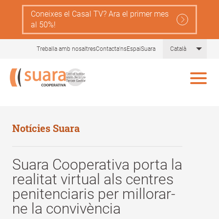
Skip
Coneixes el Casal TV? Ara el primer mes
to
al 50%!
main
content
List 
Treballa amb nosaltres
Contacta'ns
EspaiSuara
Català
Notícies Suara
Suara Cooperativa porta la
realitat virtual als centres
penitenciaris per millorar-
ne la convivència