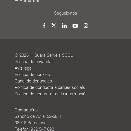
Lab
joves
treball
Model
Model
Sistema
Històries
Borsa
Persones
Actualitat
cooperatiu
de
de
de
de
que
participació
gestió
vida
treball
decideixen
Noticies
Blog
Premis
Agenda
Memòries
Segueix-nos
i
de
reconeixements
sostenibilitat
Twitter
Facebook
LinkedIn
YouTube
Instagram
© 2026 — Suara Serveis SCCL
Política de privacitat
Avís legal
Política de cookies
Canal de denúncies
Política de conducta a xarxes socials
Política de seguretat de la informació
Contacta'ns
Sancho de Ávila, 52-58, 1r
08018 Barcelona
Telèfon: 932 547 690