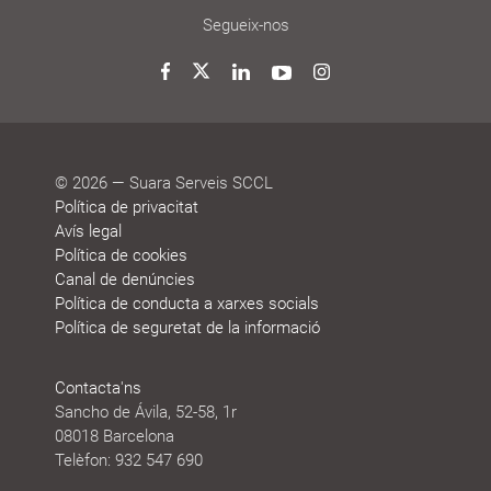
cooperatiu
de
de
de
de
que
participació
gestió
vida
treball
decideixen
Noticies
Blog
Premis
Agenda
Memòries
Segueix-nos
i
de
reconeixements
sostenibilitat
Twitter
Facebook
LinkedIn
YouTube
Instagram
© 2026 — Suara Serveis SCCL
Política de privacitat
Avís legal
Política de cookies
Canal de denúncies
Política de conducta a xarxes socials
Política de seguretat de la informació
Contacta'ns
Sancho de Ávila, 52-58, 1r
08018 Barcelona
Telèfon: 932 547 690