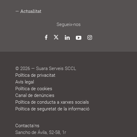
Digital
i
gran
i
social
saludable
fem
Lab
joves
treball
Model
Model
Sistema
Històries
Borsa
Persones
Actualitat
cooperatiu
de
de
de
de
que
participació
gestió
vida
treball
decideixen
Noticies
Blog
Premis
Agenda
Memòries
Segueix-nos
i
de
reconeixements
sostenibilitat
Twitter
Facebook
LinkedIn
YouTube
Instagram
© 2026 — Suara Serveis SCCL
Política de privacitat
Avís legal
Política de cookies
Canal de denúncies
Política de conducta a xarxes socials
Política de seguretat de la informació
Contacta'ns
Sancho de Ávila, 52-58, 1r