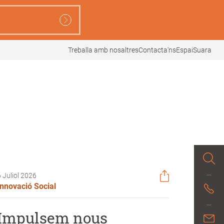
Treballa amb nosaltres
Contacta'ns
EspaiSuara
6 Juliol 2026
Innovació Social
Impulsem nous