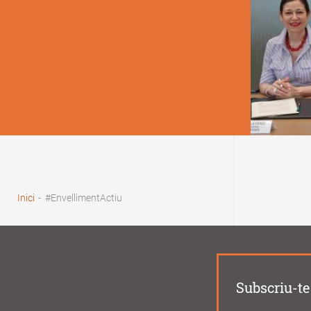
Fil
d'Ariadna
Inici
-
#EnvellimentActiu
Subscriu-te 