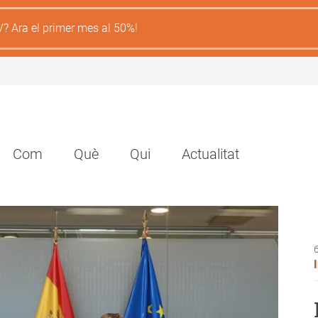
V? Ara el primer mes al 50%!
Navegación
Com
Què
Qui
Actualitat
principal