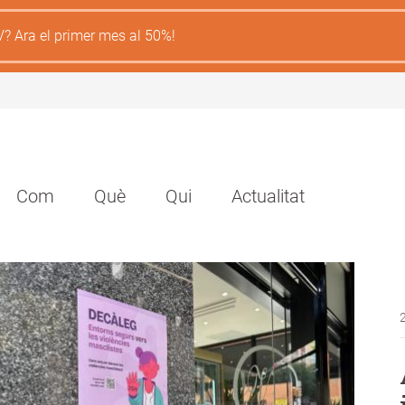
V? Ara el primer mes al 50%!
Navegación
Com
Què
Qui
Actualitat
principal