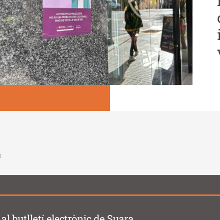
s
al butlletí electrònic de Suara