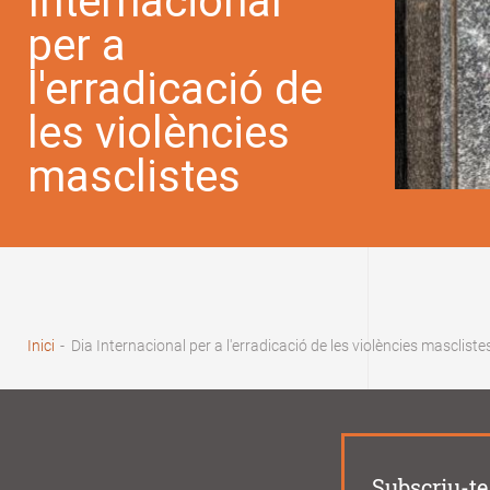
Internacional
per a
l'erradicació de
les violències
masclistes
Fil
d'Ariadna
Inici
-
Dia Internacional per a l'erradicació de les violències mascliste
Subscriu-te 