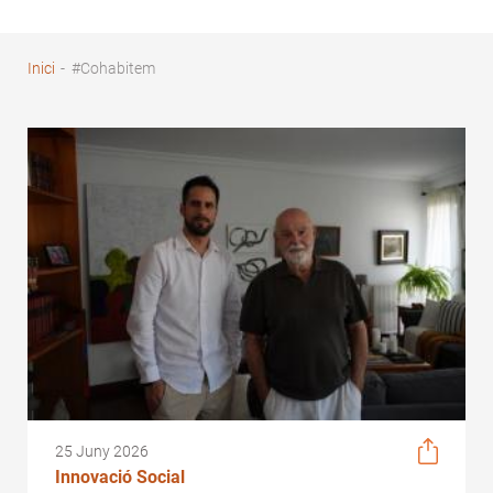
Inici
-
#Cohabitem
Fil
d'Ariadna
25 Juny 2026
Innovació Social