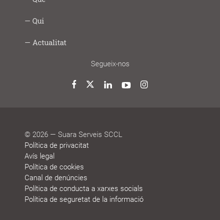
|
social
ho
Social
fem
Infància
Gent
Ocupació
Acció
Empresa
Què
Formació
Qui
Digital
i
gran
i
social
saludable
fem
Lab
joves
treball
Model
Model
Sistema
Històries
Borsa
Persones
Actualitat
cooperatiu
de
de
de
de
que
participació
gestió
vida
treball
decideixen
Noticies
Blog
Premis
Agenda
Memòries
Segueix-nos
i
de
reconeixements
sostenibilitat
Twitter
Facebook
LinkedIn
YouTube
Instagram
© 2026 — Suara Serveis SCCL
Política de privacitat
Avís legal
Política de cookies
Canal de denúncies
Política de conducta a xarxes socials
Política de seguretat de la informació