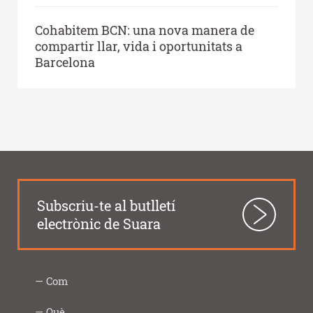
Cohabitem BCN: una nova manera de
compartir llar, vida i oportunitats a
Barcelona
Subscriu-te al butlletí
electrònic de Suara
Com
Intercooperació
Proximitat
Innovació
Responsabilitat
Transparència
Com
Imprescindibles
Què