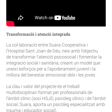
Transformació i atenció integrada
La col·laboració entre Suara Cooperativa i
l'Hospital Sant Joan de Déu, neix amb l’objectiu
de transformar l'atenció psicosocial i fomentar la
integració social i sanitària, creant un model que
uneixi esforços per a l'apoderament juvenil i la
millora del benestar emocional dels i les joves.
La clau i valor del projecte és el treball
multidisciplinari format per professionals de
l’àmbit clínic (soci HSJD, psicòleg clínic) i de l’àmbit
social, Suara, aporta un psicòleg especialitzat amb
trauma i educador social).