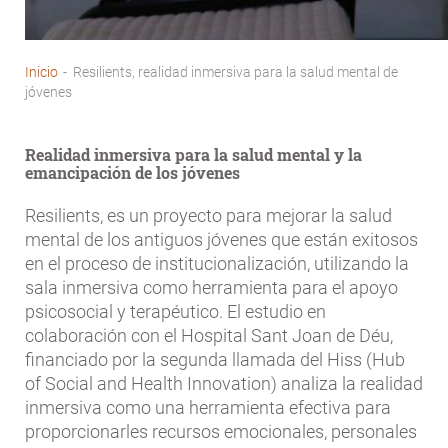
Inicio
-
Resilients, realidad inmersiva para la salud mental de
Sobrescribir
jóvenes
enlaces
de
Realidad inmersiva para la salud mental y la
emancipación de los jóvenes
ayuda
a
Resilients, es un proyecto para mejorar la salud
la
mental de los antiguos jóvenes que están exitosos
navegación
en el proceso de institucionalización, utilizando la
sala inmersiva como herramienta para el apoyo
psicosocial y terapéutico. El estudio en
colaboración con el Hospital Sant Joan de Déu,
financiado por la segunda llamada del Hiss (Hub
of Social and Health Innovation) analiza la realidad
inmersiva como una herramienta efectiva para
proporcionarles recursos emocionales, personales