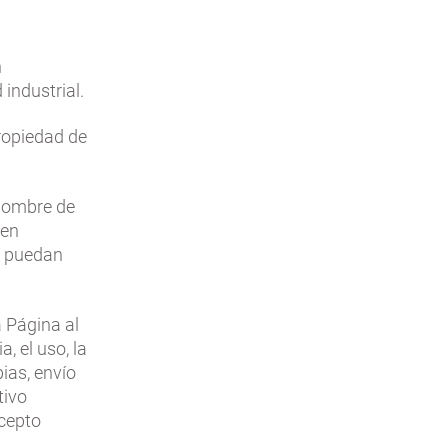
n
industrial.
ropiedad de
nombre de
 en
ue puedan
 Página al
, el uso, la
pias, envío
tivo
xcepto