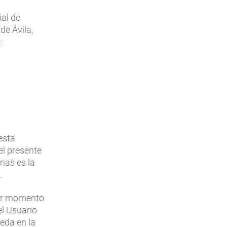
ial de
de Ávila,
:
esta
el presente
nas es la
.
ier momento
el Usuario
eda en la