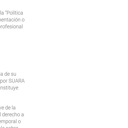
la “Política
mentación o
profesional
ha de su
l por SUARA
onstituye
e de la
l derecho a
temporal o