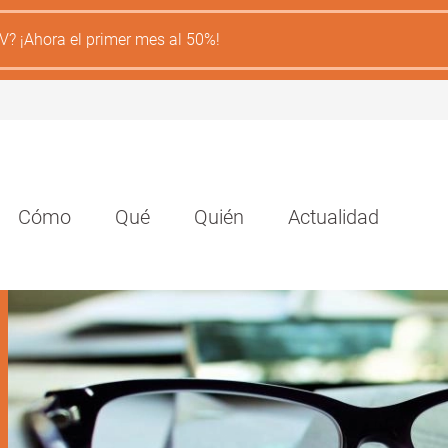
V? ¡Ahora el primer mes al 50%!
Navegación
Cómo
Qué
Quién
Actualidad
principal