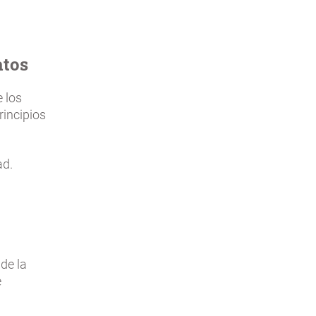
atos
 los
rincipios
ad.
de la
e