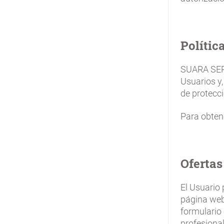
Polític
SUARA SERV
Usuarios y,
de protecc
Para obtene
Ofertas
El Usuario
página web 
formulario 
profesional