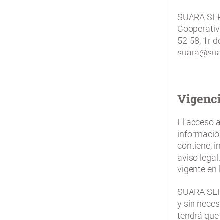
de
ayuda
SUARA SERVE
a
Cooperativa
la
52-58, 1r d
suara@sua
navegación
Vigenci
El acceso 
información
contiene, 
aviso lega
vigente en 
SUARA SERV
y sin neces
tendrá que