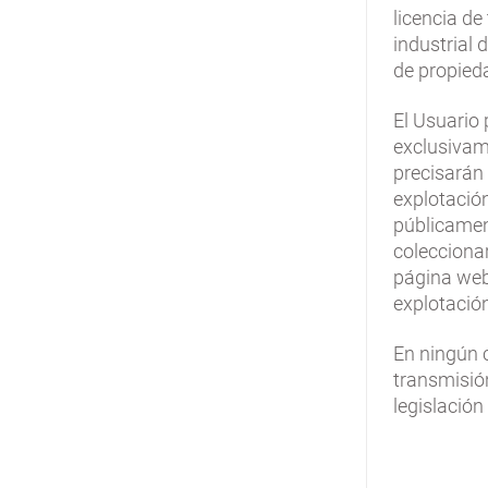
licencia de
industrial 
de propieda
El Usuario 
exclusivame
precisarán 
explotación
públicament
coleccionar
página web 
explotació
En ningún 
transmisión
legislación