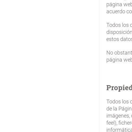
página web.
acuerdo co
Todos los 
disposició
estos datos
No obstante
página web
Propied
Todos los c
de la Págin
imágenes, 
feel), fich
informátic