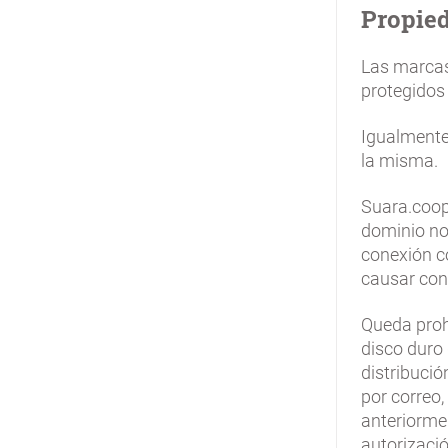
Propied
Las marcas
protegidos 
Igualmente
la misma.
Suara.coop
dominio no 
conexión co
causar conf
Queda proh
disco duro 
distribució
por correo,
anteriorme
autorizació