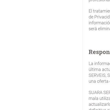
El tratamie
de Privacid
información
será elimi
Respon
La informac
última act
SERVEIS, S
una oferta 
SUARA SERV
mala utiliz
actualizarl