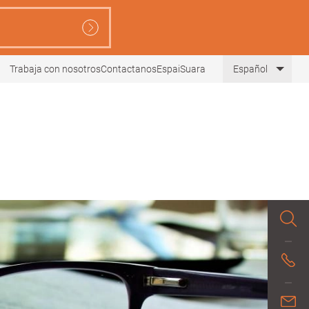
Trabaja con nosotros
Contactanos
EspaiSuara
Español
Lista