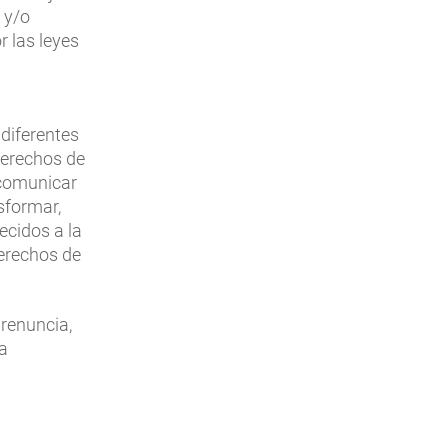
 y/o
r las leyes
 diferentes
 derechos de
, comunicar
nsformar,
ecidos a la
derechos de
 renuncia,
la