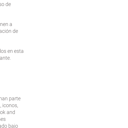
so de
onen a
ación de
dos en esta
ante.
rman parte
, iconos,
ook and
nes
ado bajo