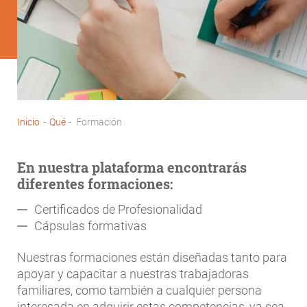
Inicio
-
Qué
-
Formación
Sobrescribir
enlaces
En nuestra plataforma encontrarás
de
diferentes formaciones:
ayuda
Certificados de Profesionalidad
a
Cápsulas formativas
la
navegación
Nuestras formaciones están diseñadas tanto para
apoyar y capacitar a nuestras trabajadoras
familiares, como también a cualquier persona
interesada en adquirir estas competencias, ya sea