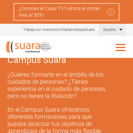
Pasar
¿Conoces el Casal TV? ¡Ahora el primer
al
mes al 50%!
contenido
principal
Lista
Trabaja con nosotros
Contactanos
EspaiSuara
Español
Campus Suara
¿Quieres formarte en el ámbito de los
cuidados de personas? ¿Tienes
experiencia en el cuidado de personas,
pero no tienes la titulación?
En el Campus Suara ofrecemos
diferentes formaciones para que
puedas alcanzar tus objetivos de
aprendizaje de la forma más flexible