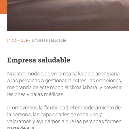
Inicio
-
Qué
-
Empresa saludable
Sobrescribir
enlaces
Empresa saludable
de
ayuda
Nuestro modelo de empresa saludable acompaña
a
a las personas a gestionar el estrés, las emociones,
la
mejorando de este modo el clima laboral y prevenir
lesiones y bajas médicas.
navegación
Promovemos la flexibilidad, el empoderamiento de
la persona, las capacidades de cada uno y
valoramos y ayudamos a que las personas formen
parte de ella.