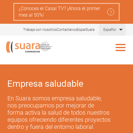
Pasar
¿Conoces el Casal TV? ¡Ahora el primer
al
mes al 50%!
contenido
principal
Lista
Trabaja con nosotros
Contactanos
EspaiSuara
Español
Empresa saludable
En Suara somos empresa saludable,
nos preocupamos por mejorar de
forma activa la salud de todos nuestros
equipos ofreciendo diferentes proyectos
dentro y fuera del entorno laboral.