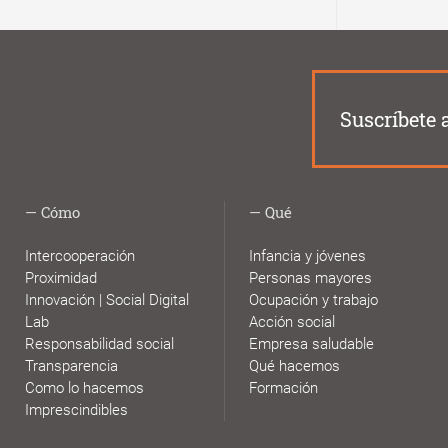
ayuda
a
la
navegación
Suscríbete 
Cómo
Qué
Intercooperación
Infancia y jóvenes
Proximidad
Personas mayores
Innovación | Social Digital
Ocupación y trabajo
Lab
Acción social
Responsabilidad social
Empresa saludable
Transparencia
Qué hacemos
Como lo hacemos
Formación
Imprescindibles