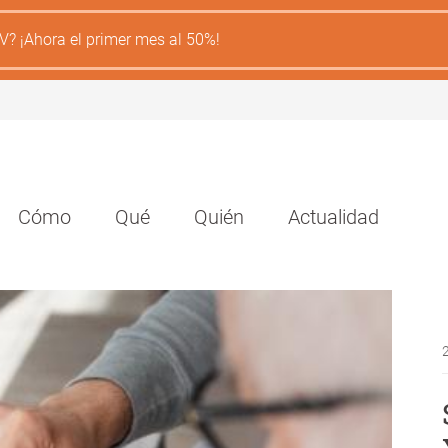
V? ¡Ahora el primer mes al 50%!
Navegación
Cómo
Qué
Quién
Actualidad
principal