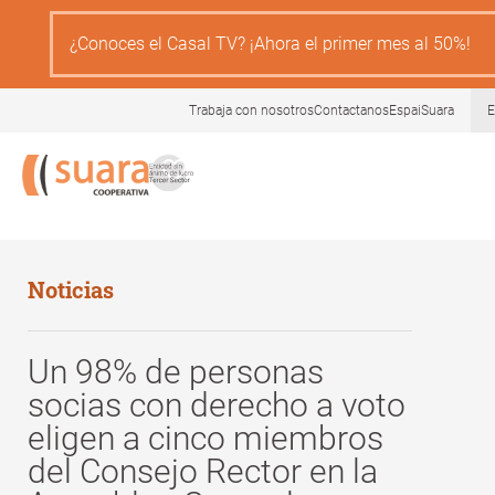
Pasar
al
¿Conoces el Casal TV? ¡Ahora el primer mes al 50%!
contenido
principal
Trabaja con nosotros
Contactanos
EspaiSuara
E
Noticias
Un 98% de personas
socias con derecho a voto
eligen a cinco miembros
del Consejo Rector en la