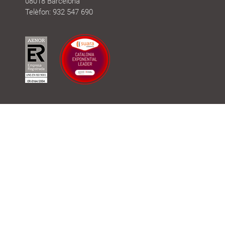
08018 Barcelona
Telèfon: 932 547 690