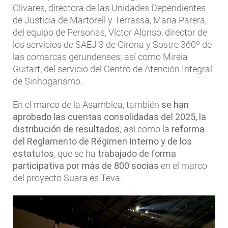
Olivares, directora de las Unidades Dependientes
de Justicia de Martorell y Terrassa, Maria Parera,
del equipo de Personas, Víctor Alonso, director de
los servicios de SAEJ 3 de Girona y Sostre 360º de
las comarcas gerundenses; así como Mireia
Guitart, del servicio del Centro de Atención Integral
de Sinhogarismo.
En el marco de la Asamblea, también
se han
aprobado las cuentas consolidadas del 2025, la
distribución de resultados
; así como la
reforma
del Reglamento de Régimen Interno
y de los
estatutos
, que se ha
trabajado de forma
participativa por más de 800 socias
en el marco
del proyecto Suara es Teva.