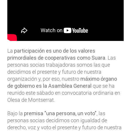
La
participación es uno de los valores
primordiales de cooperativas como Suara
. Las
personas socias trabajadoras somos las que
decidimos el presente y futuro de nuestra
organización y, por eso, nuestro
máximo órgano
de gobierno es la Asamblea General
que se ha
reunido este sábado en convocatoria ordinaria en
Olesa de Montserrat.
Bajo la
premisa "una persona, un voto"
, las
personas socias decidimos con igualdad de
derecho, voz y voto el presente y futuro de nuestra