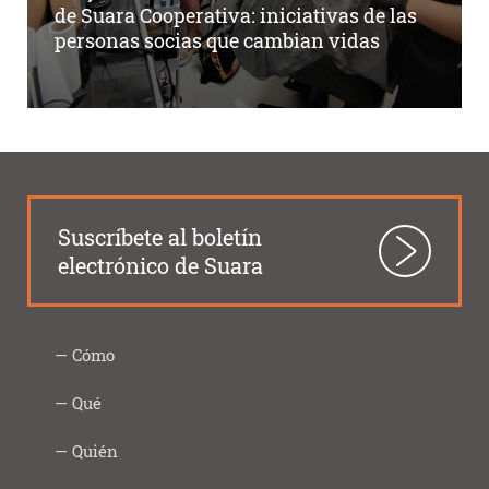
de Suara Cooperativa: iniciativas de las
personas socias que cambian vidas
Suscríbete al boletín
electrónico de Suara
Cómo
Intercooperación
Proximidad
Innovación
Responsabilidad
Transparencia
Como
Imprescindibles
Qué
|
social
lo
Social
hacemos
Infancia
Personas
Ocupación
Acción
Empresa
Qué
Formación
Quién
Digital
y
mayores
y
social
saludable
hacemos