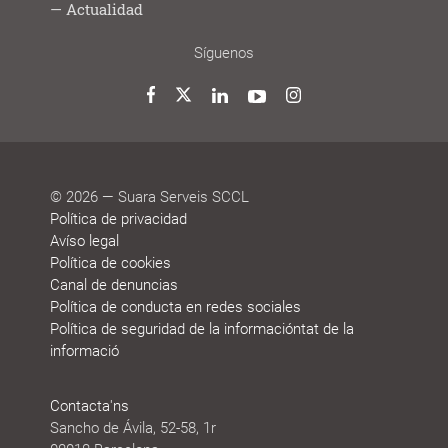
Lab
jóvenes
trabajo
Modelo
Modelo
Sistema
Historias
Bolsa
Personas
Actualidad
cooperativo
de
de
de
de
que
participación
gestión
vida
trabajo
deciden
Noticias
Blog
Premios
Agenda
Memorias
Síguenos
y
de
reconocimientos
sostenibilidad
Twitter
Facebook
LinkedIn
YouTube
Instagram
© 2026 — Suara Serveis SCCL
Política de privacidad
Avíso legal
Política de cookies
Canal de denuncias
Política de conducta en redes sociales
Política de seguridad de la informacióntat de la
informació
Contacta'ns
Sancho de Ávila, 52-58, 1r