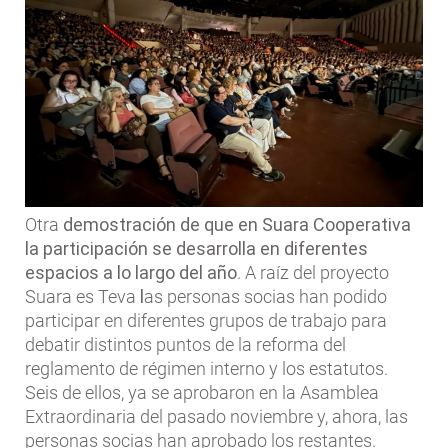
Otra
demostración de que en Suara Cooperativa
la participación se desarrolla en diferentes
espacios a lo largo del año
. A raíz del proyecto
Suara es Teva
l
as personas socias han podido
participar en diferentes grupos de trabajo para
debatir distintos puntos de la reforma del
reglamento de régimen interno y los estatutos.
Seis de ellos, ya se aprobaron en la Asamblea
Extraordinaria del pasado noviembre y, ahora, las
personas socias han aprobado los restantes.