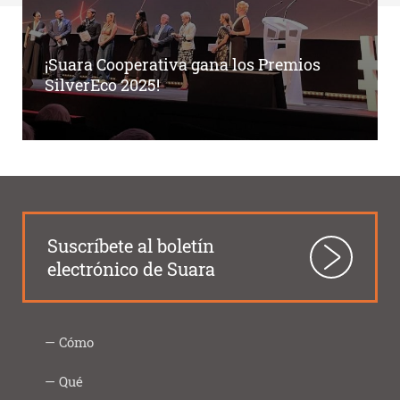
¡Suara Cooperativa gana los Premios
SilverEco 2025!
Suscríbete al boletín
electrónico de Suara
Cómo
Intercooperación
Proximidad
Innovación
Responsabilidad
Transparencia
Como
Imprescindibles
Qué
|
social
lo