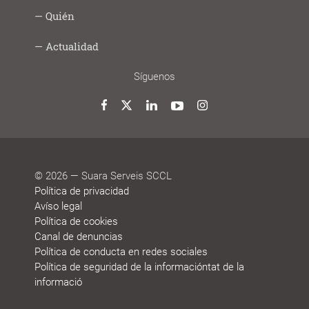
Social
hacemos
Infancia
Personas
Ocupación
Acción
Empresa
Qué
Formación
Quién
Digital
y
mayores
y
social
saludable
hacemos
Lab
jóvenes
trabajo
Modelo
Modelo
Sistema
Historias
Bolsa
Personas
Actualidad
cooperativo
de
de
de
de
que
participación
gestión
vida
trabajo
deciden
Noticias
Blog
Premios
Agenda
Memorias
Síguenos
y
de
reconocimientos
sostenibilidad
Twitter
Facebook
LinkedIn
YouTube
Instagram
© 2026 — Suara Serveis SCCL
Política de privacidad
Avíso legal
Política de cookies
Canal de denuncias
Política de conducta en redes sociales
Política de seguridad de la informacióntat de la
informació