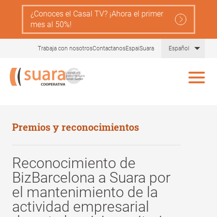
Pasar
¿Conoces el Casal TV? ¡Ahora el primer
al
mes al 50%!
contenido
principal
Lista
Trabaja con nosotros
Contactanos
EspaiSuara
Español
Premios y reconocimientos
Reconocimiento de
BizBarcelona a Suara por
el mantenimiento de la
actividad empresarial