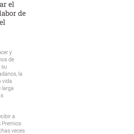
ar el
labor de
el
ocer y
ios de
 su
adanos, la
a vida
 larga
ás
cibir a
os Premios
uchas veces