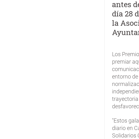
antes d
la
día 28 
navegación
la Asoc
Ayuntam
Los Premio
premiar aqu
comunicaci
entorno de 
normalizaci
independien
trayectoria
desfavorec
"Estos gala
diario en C
Solidarios