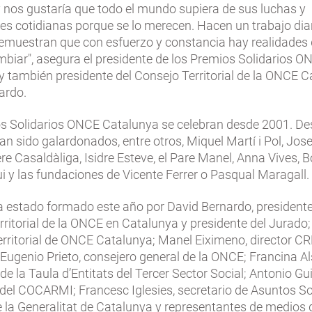
 y nos gustaría que todo el mundo supiera de sus luchas y
es cotidianas porque se lo merecen. Hacen un trabajo diar
demuestran que con esfuerzo y constancia hay realidades
biar", asegura el presidente de los Premios Solidarios O
y también presidente del Consejo Territorial de la ONCE C
ardo.
s Solidarios ONCE Catalunya se celebran desde 2001. De
n sido galardonados, entre otros, Miquel Martí i Pol, Jos
re Casaldàliga, Isidre Esteve, el Pare Manel, Anna Vives, B
i y las fundaciones de Vicente Ferrer o Pasqual Maragall.
ha estado formado este año por David Bernardo, presidente
ritorial de la ONCE en Catalunya y presidente del Jurado; 
erritorial de ONCE Catalunya; Manel Eiximeno, director 
Eugenio Prieto, consejero general de la ONCE; Francina Al
de la Taula d’Entitats del Tercer Sector Social; Antonio Gui
 del COCARMI; Francesc Iglesies, secretario de Asuntos So
e la Generalitat de Catalunya y representantes de medios 