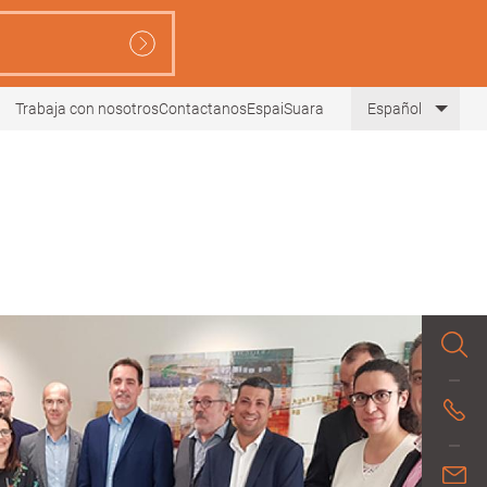
Trabaja con nosotros
Contactanos
EspaiSuara
Español
Lista