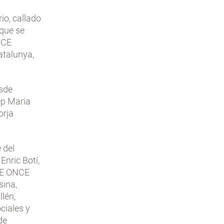
io, callado
 que se
NCE
atalunya,
sde
ep Maria
orja
 del
Enric Botí,
CRE ONCE
sina,
llén,
ciales y
de