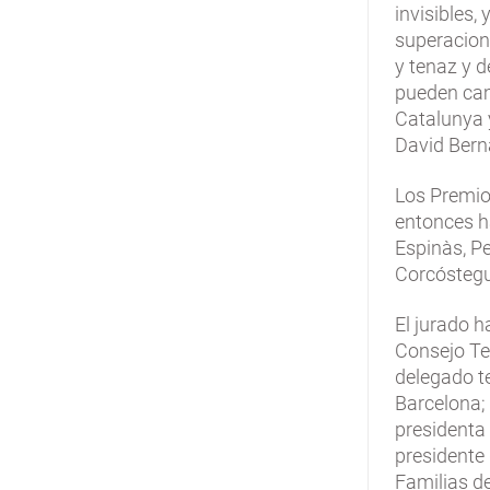
invisibles,
superacion
y tenaz y 
pueden cam
Catalunya 
David Bern
Los Premio
entonces ha
Espinàs, Pe
Corcóstegu
El jurado 
Consejo Ter
delegado t
Barcelona; 
presidenta 
presidente
Familias d