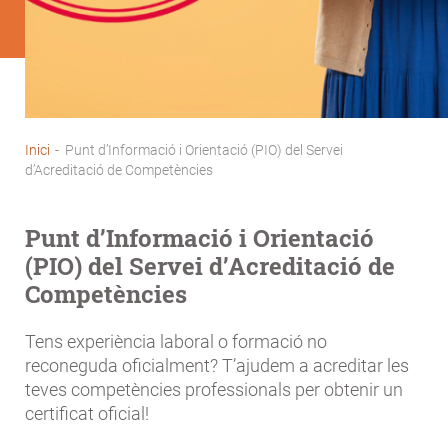
Inici
-
Punt d’Informació i Orientació (PIO) del Servei
Fil
d’Acreditació de Competències
d'Ariadna
Punt d’Informació i Orientació
(PIO) del Servei d’Acreditació de
Competències
Tens experiència laboral o formació no
reconeguda oficialment? T’ajudem a acreditar les
teves competències professionals per obtenir un
certificat oficial!