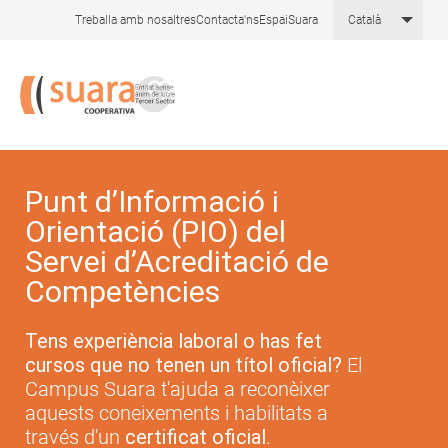
Skip
List 
Treballa amb nosaltres
Contacta'ns
EspaiSuara
Català
to
main
content
Punt d’Informació i
Orientació (PIO) del
Servei d’Acreditació de
Competències
Tens experiència laboral o has fet
cursos que no tenen un títol oficial?
El
Campus Suara t'ajuda a reconèixer
aquests coneixements i habilitats a
través d'un
certificat oficial
.