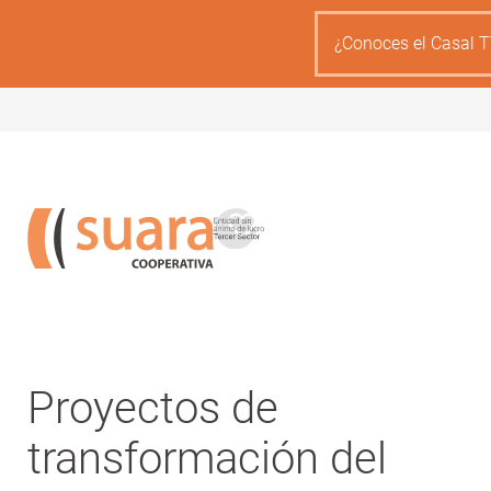
Pasar
al
¿Conoces el Casal T
contenido
principal
Suara
Proyectos de
cooperativa,
transformación del