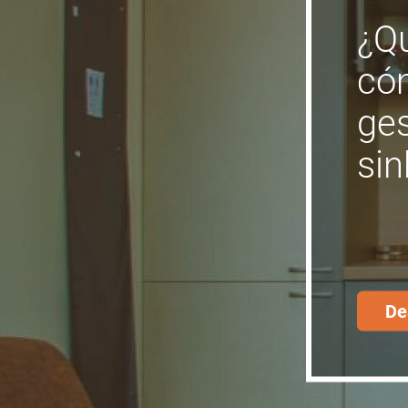
¿Qu
có
ge
si
De