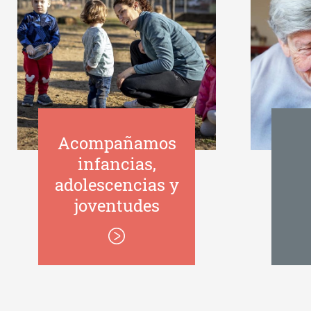
Acompañamos
infancias,
adolescencias y
joventudes