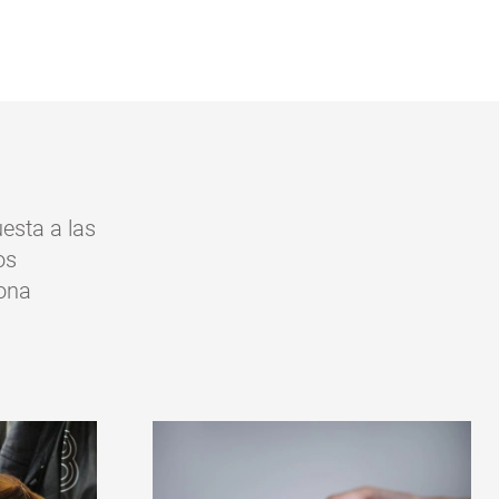
esta a las
os
sona