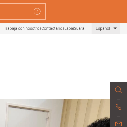
Trabaja con nosotros
Contactanos
EspaiSuara
Español
Lista