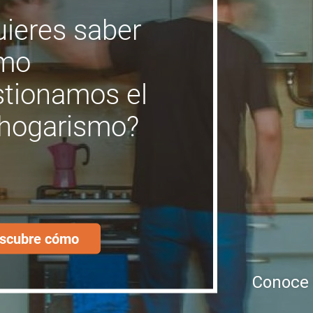
ieres saber
mo
stionamos el
nhogarismo?
scubre cómo
Conoce 