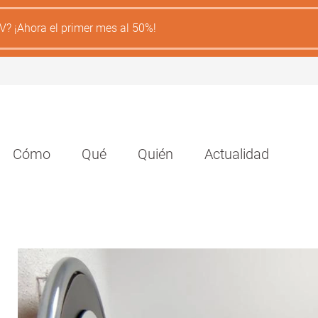
V? ¡Ahora el primer mes al 50%!
Navegación
Cómo
Qué
Quién
Actualidad
principal