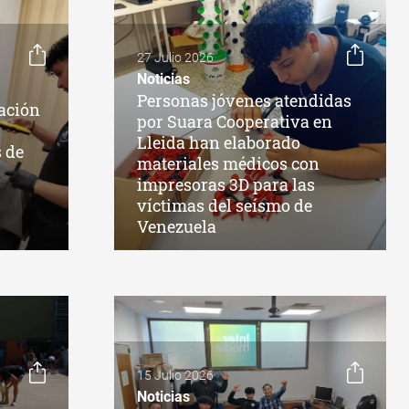
27 Julio 2026
Noticias
Personas jóvenes atendidas
ación
por Suara Cooperativa en
Lleida han elaborado
s de
materiales médicos con
impresoras 3D para las
víctimas del seísmo de
Venezuela
15 Julio 2026
Noticias