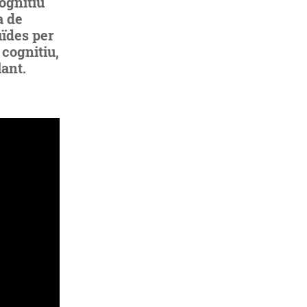
ognitiu
a de
ïdes per
 cognitiu,
ant.