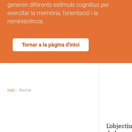
generen diferents estímuls cognitius per
exercitar la memòria, l'orientació i la
reminiscència.
Tornar a la pàgina d'inici
Inici
-
Revive
Fil
d'Ariadna
L'objecti