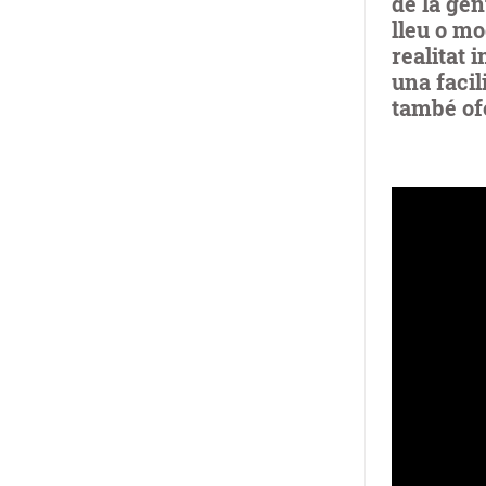
de la gen
lleu o mo
realitat
una facil
també of