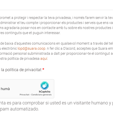
omet a protegir i respectar la teva privadesa, i només farem servir la te
dministrar el teu compte i proporcionar els productes i serveis que ens vas 
ens agradaria posar-nos en contacte amb tu sobre els nostres productes i s
es continguts que et puguin interessar.
 de baixa d'aquestes comunicacions en qualsevol moment a través del te
u electrònic
lopd@suara.coop
. n fer clic a D'acord, acceptes que Suara 
formació personal subministrada a dalt per proporcionar-te el contingut sol
stra política de privadesa
aquí
.
la política de privacitat
nta es para comprobar si usted es un visitante humano y 
spam automatizado.