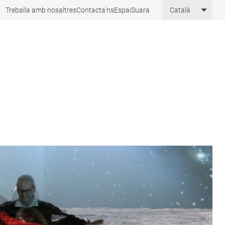
Treballa amb nosaltres
Contacta'ns
EspaiSuara
Català
List 