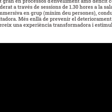
t gran en processos d'envelliment amb dèficit c
derat a través de sessions de 1.30 hores a la sal
 immersiva en grup (mínim deu persones), condu
itadora. Més enllà de prevenir el deteriorament
ereix una experiència transformadora i estimul