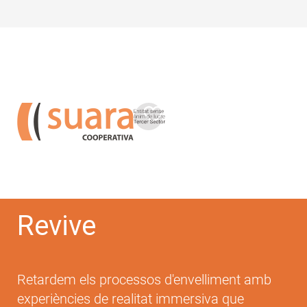
Skip
to
main
content
Revive
Retardem els processos d'envelliment amb
experiències de realitat immersiva que