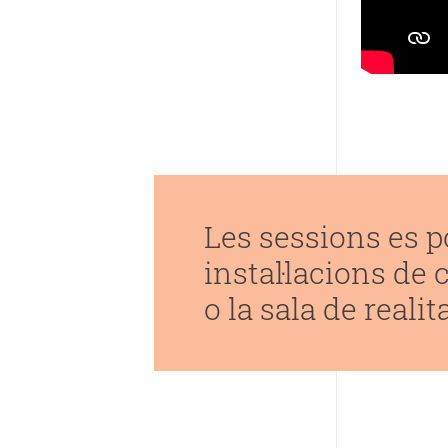
Les sessions es p
instal·lacions de 
o la sala de real