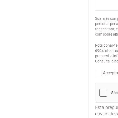
Suara es compr
personal per a
tant en tant, 
com sobre altr
Pots donar-te
690 o el corre
processi la in
Consulta la no
Accepto 
Esta pregu
envíos de 