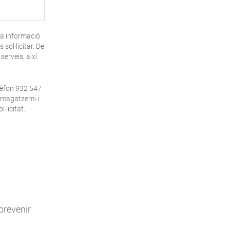
va informació
sol·licitar. De
erveis, així
lèfon 932 547
emmagatzemi i
·licitat.
prevenir