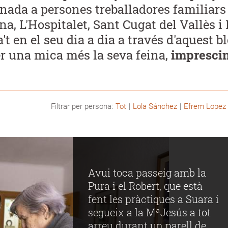
rnada a persones treballadores familiars
a, L'Hospitalet, Sant Cugat del Vallès i 
t en el seu dia a dia a través d'aquest b
r una mica més la seva feina,
imprescin
Filtrar per persona:
Tot
Lola Sánchez
Efrem Lopez
Avui toca passeig amb la
Pura i el Robert, que està
fent les pràctiques a Suara i
segueix a la MªJesús a tot
arreu durant un parell de