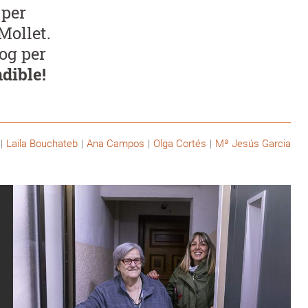
 per
Mollet.
log per
dible!
Laila Bouchateb
Ana Campos
Olga Cortés
Mª Jesús Garcia