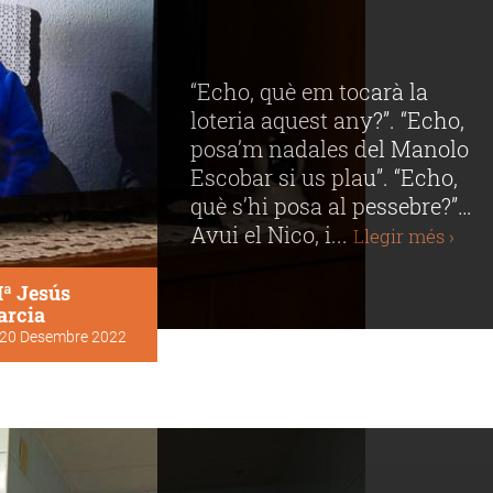
“Echo, què em tocarà la
loteria aquest any?”. “Echo,
posa’m nadales del Manolo
Escobar si us plau”. “Echo,
què s’hi posa al pessebre?”…
Avui el Nico, i...
Llegir més ›
ª Jesús
arcia
20 Desembre 2022