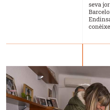
seva jo
Barcelon
Endinsa'
conèixe