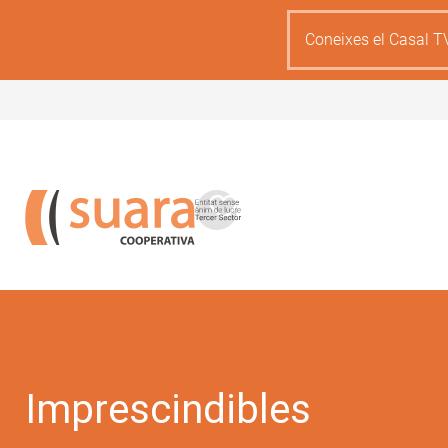
Skip
to
Coneixes el Casal T
main
content
Imprescindibles