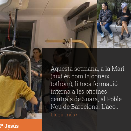
Aquesta setmana, a la Mari
(així és com la coneix
tothom), li toca formació
interna a les oficines
centrals de Suara, al Poble
Nou de Barcelona. L’aco...
Llegir més ›
ª Jesús