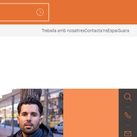
Treballa amb nosaltres
Contacta'ns
EspaiSuara