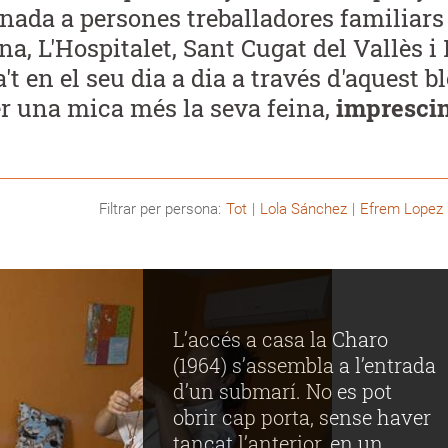
rnada a persones treballadores familiars
a, L'Hospitalet, Sant Cugat del Vallès i 
t en el seu dia a dia a través d'aquest b
r una mica més la seva feina,
imprescin
Filtrar per persona:
Tot
Lola Sánchez
Efrem Lopez
L’accés a casa la Charo
(1964) s’assembla a l’entrada
d’un submarí. No es pot
obrir cap porta, sense haver
tancat l’anterior, en un