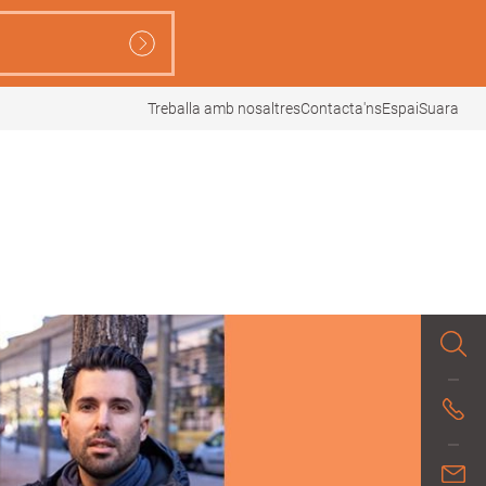
Treballa amb nosaltres
Contacta'ns
EspaiSuara