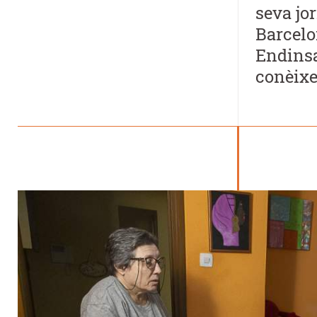
seva jo
Barcelon
Endinsa'
conèixe