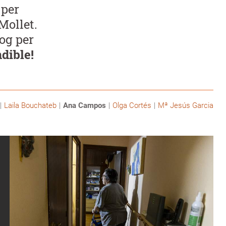
 per
Mollet.
log per
dible!
Laila Bouchateb
Ana Campos
Olga Cortés
Mª Jesús Garcia