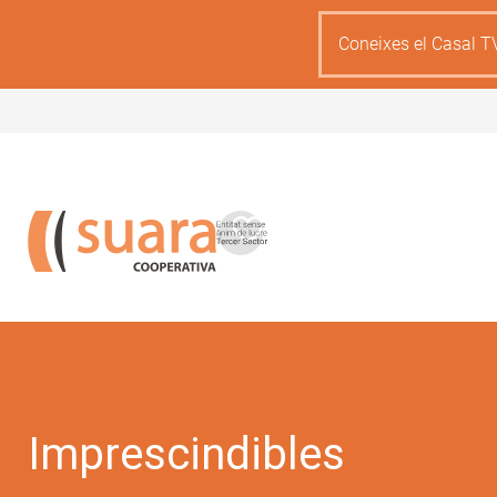
Skip
to
Coneixes el Casal T
main
content
Imprescindibles